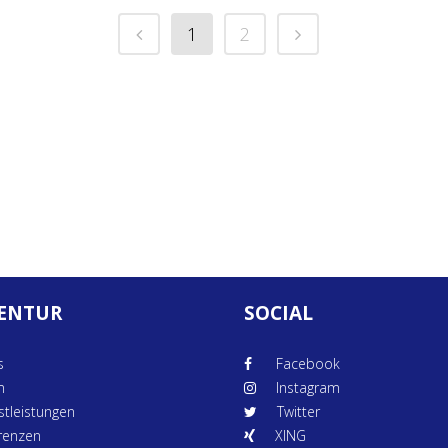
1
2
ENTUR
SOCIAL
s
Facebook
m
Instagram
stleistungen
Twitter
renzen
XING